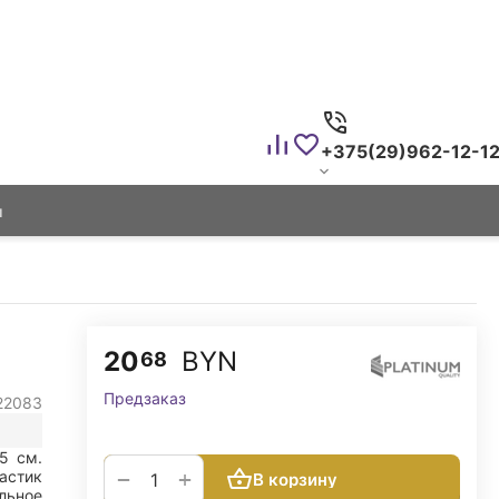
+375(29)962-12-1
ы
20
BYN
68
Предзаказ
22083
А5
см.
+
−
астик
В корзину
льное