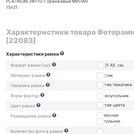
PLATINUM JW110-1 оранжевый МИЛАН
15x21.
Характеристики товара Фоторамк
[22083]
Характеристики рамки
Формат рамки (см)
15*21 А5
см.
Материал рамки
пластик
Другие тематики
Тематика рамки
Форм-фактор
Прямоугольник
Другие цвета
Цвет рамки
подвесное
Размещение рамки
настольное
Количество фото в рамке
1