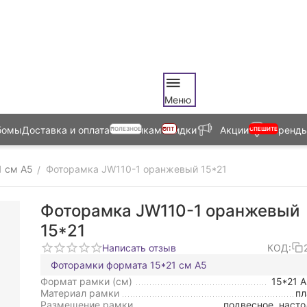
Меню
бомы
Доставка и оплата
Оптовикам
Скидки
Акции
Бренд
ПОЛЕЗНОЕ
ОПТ
СПЕШИТЕ
1 см А5
Фоторамка JW110-1 оранжевый 15*21
/
Фоторамка JW110-1 оранжевый
15*21
Написать отзыв
КОД:
Фоторамки формата 15*21 см А5
Формат рамки (см)
15*21 
Материал рамки
пл
Размещение рамки
подвесное, насто