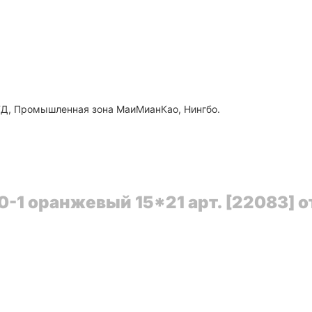
ЛТД, Промышленная зона МаиМианКао, Нингбо.
-1 оранжевый 15*21 арт. [22083] о