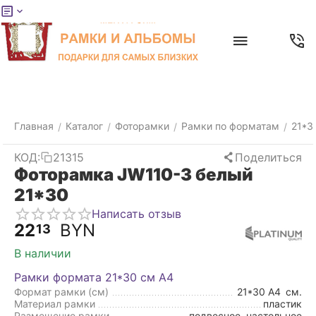
Меню
Главная
Найти
Отложенные
Контакты
Корзина
товары
Главная
Каталог
Фоторамки
Рамки по форматам
21*3
/
/
/
/
КОД:
21315
Поделиться
Фоторамка JW110-3 белый
21*30
Написать отзыв
22
BYN
13
В наличии
Рамки формата 21*30 см А4
Формат рамки (см)
21*30 А4
см.
Материал рамки
пластик
Размещение рамки
подвесное, настольное