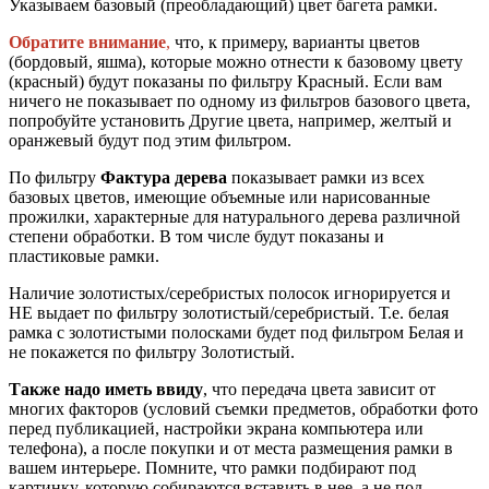
Указываем базовый (преобладающий) цвет багета рамки.
Обратите внимание
,
что, к примеру, варианты цветов
(бордовый, яшма), которые можно отнести к базовому цвету
(красный) будут показаны по фильтру Красный. Если вам
ничего не показывает по одному из фильтров базового цвета,
попробуйте установить Другие цвета, например, желтый и
оранжевый будут под этим фильтром.
По фильтру
Фактура дерева
показывает рамки из всех
базовых цветов, имеющие объемные или нарисованные
прожилки, характерные для натурального дерева различной
степени обработки. В том числе будут показаны и
пластиковые рамки.
Наличие золотистых/серебристых полосок игнорируется и
НЕ выдает по фильтру золотистый/серебристый. Т.е. белая
рамка с золотистыми полосками будет под фильтром Белая и
не покажется по фильтру Золотистый.
Также надо иметь ввиду
, что передача цвета зависит от
многих факторов (условий съемки предметов, обработки фото
перед публикацией, настройки экрана компьютера или
телефона), а после покупки и от места размещения рамки в
вашем интерьере. Помните, что рамки подбирают под
картинку, которую собираются вставить в нее, а не под