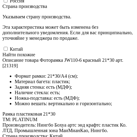
Россия
Страна производства
Указываем страну производства.
Эта характеристика может быть изменена без
дополнительного уведомления. Если для вас принципиально,
уточняйие у менеджера по продаже.
Китай
Найти похожие
Описание товара Фоторамка JW110-6 красный 21*30 арт.
[21319]
Формат рамки: 21*30/А4 (см);
Материал багета: пластик;
Задняя стенка: есть (МДФ);
Наличие стекла: есть;
Ножка-подставка: есть (МДФ);
Можно вешать: вертикально и горизонтально;
Рамка пластиковая 21*30
ТМ: PLATINUM
Производитель: Нингбо Бохуа артс энд крафтс пластик Ко.
ЛТД, Промышленная зона МаиМианКао, Нингбо.
Страна производства: Китай