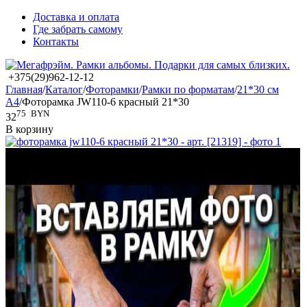
Доставка и оплата
Где забрать самому
Контакты
+375(29)962-12-12
Главная
/
Каталог
/
Фоторамки
/
Рамки по форматам
/
21*30 см
А4
/
Фоторамка JW110-6 красный 21*30
75
BYN
32
В корзину