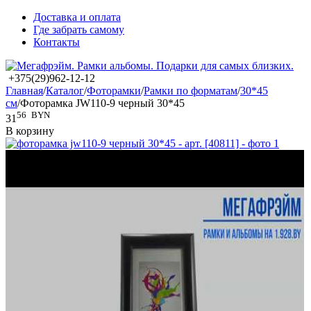
Доставка и оплата
Где забрать самому
Контакты
+375(29)962-12-12
Главная
/
Каталог
/
Фоторамки
/
Рамки по форматам
/
30*45
см
/
Фоторамка JW110-9 черный 30*45
56
BYN
31
В корзину