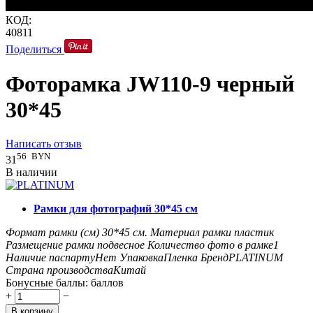
КОД:
40811
Поделиться
Фоторамка JW110-9 черный
30*45
Написать отзыв
56
BYN
31
В наличии
Рамки для фотографий 30*45 см
Формат рамки (см)
30*45
см.
Материал рамки
пластик
Размещение рамки
подвесное
Количество фото в рамке
1
Наличие паспарту
Нет
Упаковка
Пленка
Бренд
PLATINUM
Страна производства
Китай
Бонусные баллы:
баллов
+
−
В корзину