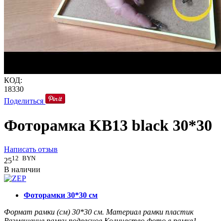
КОД:
18330
Поделиться
Фоторамка KB13 black 30*30
Написать отзыв
12
BYN
25
В наличии
Фоторамки 30*30 см
Формат рамки (см)
30*30
см.
Материал рамки
пластик
Размещение рамки
подвесное
Количество фото в рамке
1