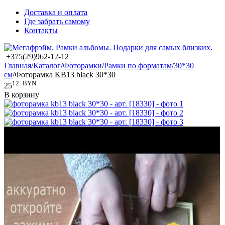
Доставка и оплата
Где забрать самому
Контакты
+375(29)962-12-12
Главная
/
Каталог
/
Фоторамки
/
Рамки по форматам
/
30*30
см
/
Фоторамка KB13 black 30*30
12
BYN
25
В корзину