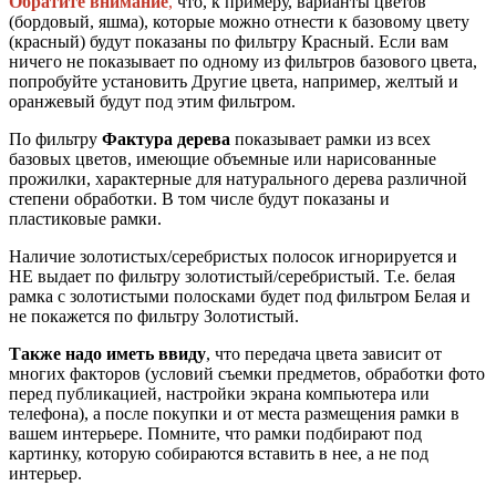
Обратите внимание
,
что, к примеру, варианты цветов
(бордовый, яшма), которые можно отнести к базовому цвету
(красный) будут показаны по фильтру Красный. Если вам
ничего не показывает по одному из фильтров базового цвета,
попробуйте установить Другие цвета, например, желтый и
оранжевый будут под этим фильтром.
По фильтру
Фактура дерева
показывает рамки из всех
базовых цветов, имеющие объемные или нарисованные
прожилки, характерные для натурального дерева различной
степени обработки. В том числе будут показаны и
пластиковые рамки.
Наличие золотистых/серебристых полосок игнорируется и
НЕ выдает по фильтру золотистый/серебристый. Т.е. белая
рамка с золотистыми полосками будет под фильтром Белая и
не покажется по фильтру Золотистый.
Также надо иметь ввиду
, что передача цвета зависит от
многих факторов (условий съемки предметов, обработки фото
перед публикацией, настройки экрана компьютера или
телефона), а после покупки и от места размещения рамки в
вашем интерьере. Помните, что рамки подбирают под
картинку, которую собираются вставить в нее, а не под
интерьер.