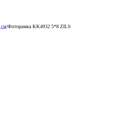
 см
/
Фоторамка KK4932 5*8 ZILS