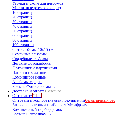
Уголки и скотч для альбомов
Магнитные (самоклеющие)
10 страниц
20 страниц
30 страниц
40 страниц
50 страниц
60 страниц
80 страниц
100 страниц
Фотоальбомы 10х15 см
Семейные альбомы
Свадебные альбомы
Детские фотоальбомы
Фотокниги с картинками
Папки и вкладыши
Комбинированные
Альбомы сердца
Больше Фотоальбомы
→
Доставка и оплата
Полезное
Оптовикам
ОПТ
Оптовым и корпоративным покупателям
безналичный рас
Запрос на оптовый прайс лист Мегафрэйм
Комплексный подбор рамок
Больше Оптовикам
→