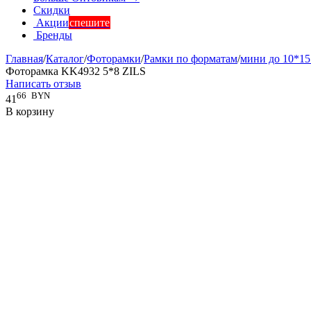
Скидки
Акции
спешите
Бренды
Главная
/
Каталог
/
Фоторамки
/
Рамки по форматам
/
мини до 10*15
Фоторамка KK4932 5*8 ZILS
Написать отзыв
66
BYN
41
В корзину