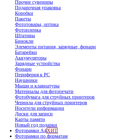
Прочие сувениры
Подарочная упаковка
Коробки
Пакеты
Фототовары, оптика
Фотопленка
Штативы
Бинокли
Элементы питания, зарядные, фонари
Батарейки
Аккумуляторы
Зарядные устройства
Фонари
Периферия к PC
Наушники
Мыши и клавиатуры
Материалы для фотопечати
Фотобумага для струйных принтеров
Чернила для струйных принтеров
Носители информации
Диски для записи
Карты памяти
Новый год подарки
Фоторамки А4
ХИТ
Фоторамки по форматам