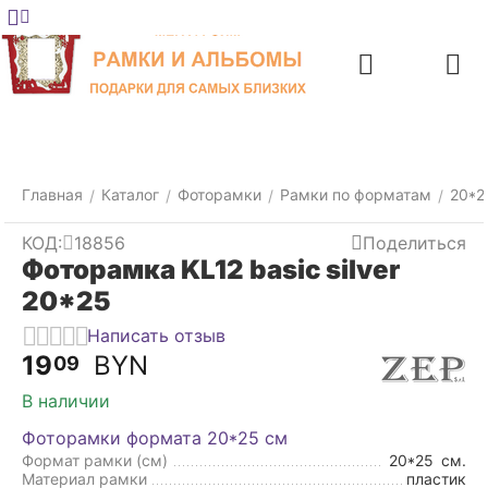
Меню
Главная
Найти
Отложенные
Контакты
Корзина
товары
Главная
Каталог
Фоторамки
Рамки по форматам
20*2
/
/
/
/
КОД:
18856
Поделиться
Фоторамка KL12 basic silver
20*25
Написать отзыв
19
BYN
09
В наличии
Фоторамки формата 20*25 см
Формат рамки (см)
20*25
см.
Материал рамки
пластик