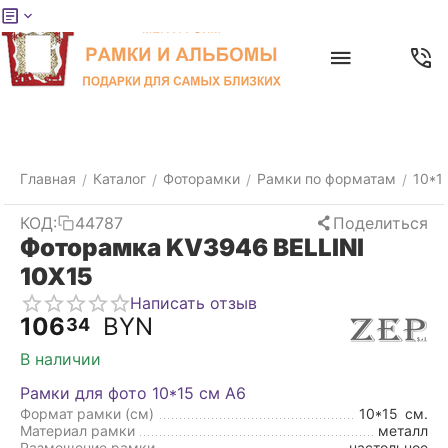
Меню
Главная
Найти
Отложенные
Контакты
Корзина
товары
Главная
Каталог
Фоторамки
Рамки по форматам
10*1
/
/
/
/
КОД:
44787
Поделиться
Фоторамка KV3946 BELLINI
10X15
Написать отзыв
106
BYN
34
В наличии
Рамки для фото 10*15 см А6
Формат рамки (см)
10*15
см.
Материал рамки
металл
Размещение рамки
настольное