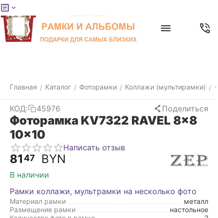
Меню
Главная
Найти
Отложенные
Контакты
Корзина
товары
Главная
Каталог
Фоторамки
Коллажи (мультирамки)
/
/
/
/
КОД:
45976
Поделиться
Фоторамка KV7322 RAVEL 8x8
10x10
Написать отзыв
81
BYN
47
В наличии
Рамки коллажи, мультрамки на несколько фото
Материал рамки
металл
Размещение рамки
настольное
Количество фото в рамке
2