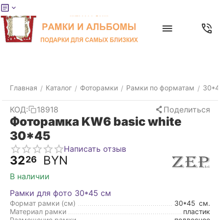
Меню
Главная
Найти
Отложенные
Контакты
Корзина
товары
Главная
Каталог
Фоторамки
Рамки по форматам
30*4
/
/
/
/
КОД:
18918
Поделиться
Фоторамка KW6 basic white
30*45
Написать отзыв
32
BYN
26
В наличии
Рамки для фото 30*45 см
Формат рамки (см)
30*45
см.
Материал рамки
пластик
Размещение рамки
подвесное