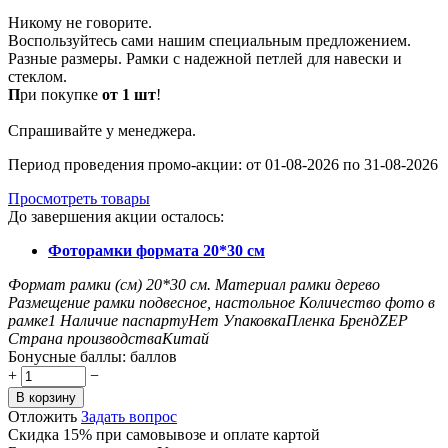
Никому не говорите.
Воспользуйтесь сами нашим специальным предложением.
Разные размеры. Рамки с надежной петлей для навески и
стеклом.
П
ри покупке
от 1 шт
!
Спрашивайте у менеджера.
Период проведения промо-акции: от 01-08-2026 по 31-08-2026
Просмотреть товары
До завершения акции осталось:
Фоторамки формата 20*30 см
Формат рамки (см)
20*30
см.
Материал рамки
дерево
Размещение рамки
подвесное, настольное
Количество фото в
рамке
1
Наличие паспарту
Нет
Упаковка
Пленка
Бренд
ZEP
Страна производства
Китай
Бонусные баллы:
баллов
+
−
В корзину
Отложить
Задать вопрос
Скидка 15% при самовывозе и оплате картой