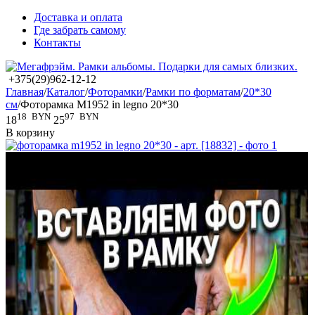
Доставка и оплата
Где забрать самому
Контакты
+375(29)962-12-12
Главная
/
Каталог
/
Фоторамки
/
Рамки по форматам
/
20*30
см
/
Фоторамка M1952 in legno 20*30
18
BYN
97
BYN
18
25
В корзину