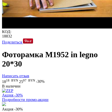
КОД:
18832
Поделиться
Фоторамка M1952 in legno
20*30
Написать отзыв
18
BYN
97
BYN
18
25
-30%
В наличии
Акция -30%
Подробности промо-акции
Акция -30%