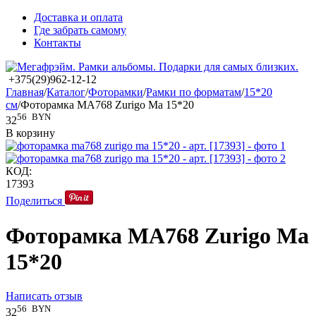
Доставка и оплата
Где забрать самому
Контакты
+375(29)962-12-12
Главная
/
Каталог
/
Фоторамки
/
Рамки по форматам
/
15*20
см
/
Фоторамка MA768 Zurigo Ma 15*20
56
BYN
32
В корзину
КОД:
17393
Поделиться
Фоторамка MA768 Zurigo Ma
15*20
Написать отзыв
56
BYN
32