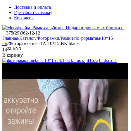
Доставка и оплата
Где забрать самому
Контакты
+375(29)962-12-12
Главная
/
Каталог
/
Фоторамки
/
Рамки по форматам
/
10*15
см
/
Фоторамка metal A-10*15-BK black
32
BYN
14
В корзину