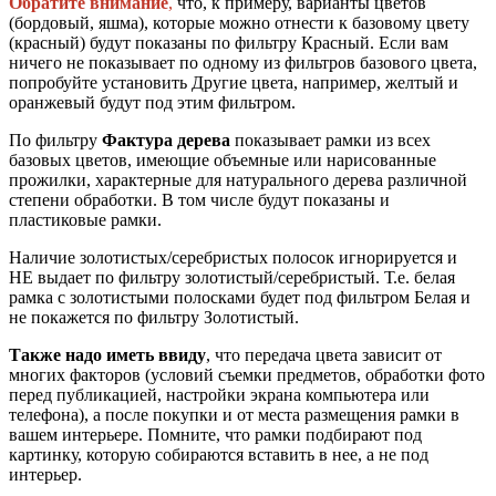
Обратите внимание
,
что, к примеру, варианты цветов
(бордовый, яшма), которые можно отнести к базовому цвету
(красный) будут показаны по фильтру Красный. Если вам
ничего не показывает по одному из фильтров базового цвета,
попробуйте установить Другие цвета, например, желтый и
оранжевый будут под этим фильтром.
По фильтру
Фактура дерева
показывает рамки из всех
базовых цветов, имеющие объемные или нарисованные
прожилки, характерные для натурального дерева различной
степени обработки. В том числе будут показаны и
пластиковые рамки.
Наличие золотистых/серебристых полосок игнорируется и
НЕ выдает по фильтру золотистый/серебристый. Т.е. белая
рамка с золотистыми полосками будет под фильтром Белая и
не покажется по фильтру Золотистый.
Также надо иметь ввиду
, что передача цвета зависит от
многих факторов (условий съемки предметов, обработки фото
перед публикацией, настройки экрана компьютера или
телефона), а после покупки и от места размещения рамки в
вашем интерьере. Помните, что рамки подбирают под
картинку, которую собираются вставить в нее, а не под
интерьер.