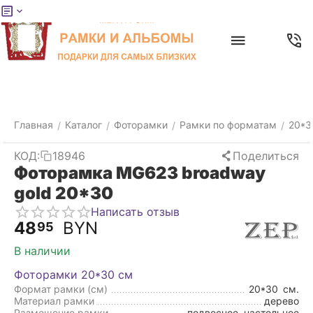
Меню
Главная
Найти
Отложенные
Контакты
Корзина
товары
Главная
Каталог
Фоторамки
Рамки по форматам
20*3
/
/
/
/
КОД:
18946
Поделиться
Фоторамка MG623 broadway
gold 20*30
Написать отзыв
48
BYN
95
В наличии
Фоторамки 20*30 см
Формат рамки (см)
20*30
см.
Материал рамки
дерево
Размещение рамки
подвесное, настольное