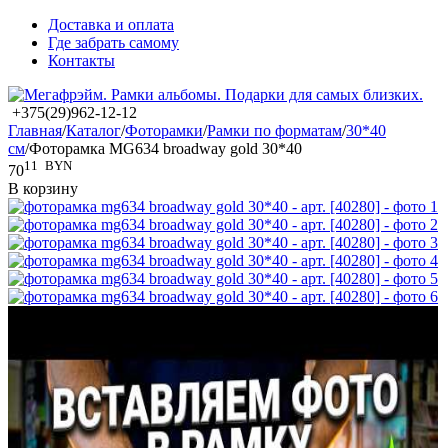
Доставка и оплата
Где забрать самому
Контакты
+375(29)962-12-12
Главная
/
Каталог
/
Фоторамки
/
Рамки по форматам
/
30*40
см
/
Фоторамка MG634 broadway gold 30*40
11
BYN
70
В корзину