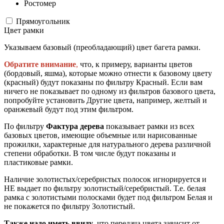
Ростомер
Прямоугольник
Цвет рамки
Указываем базовый (преобладающий) цвет багета рамки.
Обратите внимание
,
что, к примеру, варианты цветов
(бордовый, яшма), которые можно отнести к базовому цвету
(красный) будут показаны по фильтру Красный. Если вам
ничего не показывает по одному из фильтров базового цвета,
попробуйте установить Другие цвета, например, желтый и
оранжевый будут под этим фильтром.
По фильтру
Фактура дерева
показывает рамки из всех
базовых цветов, имеющие объемные или нарисованные
прожилки, характерные для натурального дерева различной
степени обработки. В том числе будут показаны и
пластиковые рамки.
Наличие золотистых/серебристых полосок игнорируется и
НЕ выдает по фильтру золотистый/серебристый. Т.е. белая
рамка с золотистыми полосками будет под фильтром Белая и
не покажется по фильтру Золотистый.
Также надо иметь ввиду
, что передача цвета зависит от