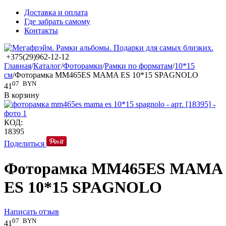
Доставка и оплата
Где забрать самому
Контакты
+375(29)962-12-12
Главная
/
Каталог
/
Фоторамки
/
Рамки по форматам
/
10*15
см
/
Фоторамка MM465ES MAMA ES 10*15 SPAGNOLO
07
BYN
41
В корзину
КОД:
18395
Поделиться
Фоторамка MM465ES MAMA
ES 10*15 SPAGNOLO
Написать отзыв
07
BYN
41