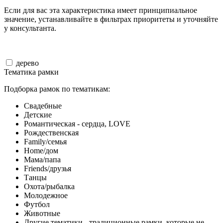
Если для вас эта характеристика имеет принципиальное
значение, устанавливайте в фильтрах приоритеты и уточняйте
у консультанта.
дерево
Тематика рамки
Подборка рамок по тематикам:
Свадебные
Детские
Романтическая - сердца, LOVE
Рождественская
Family/семья
Home/дом
Мама/папа
Friends/друзья
Танцы
Охота/рыбалка
Молодежное
Футбол
Животные
Другие тематики - традиционные рамки, которые не