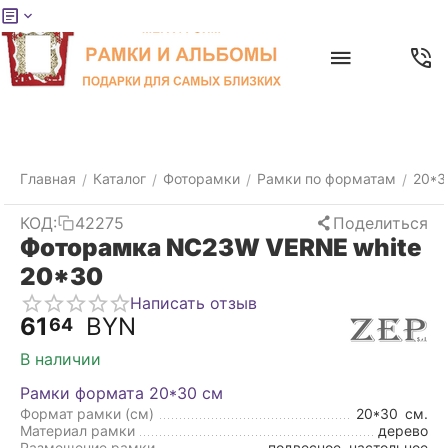
Меню
Главная
Найти
Отложенные
Контакты
Корзина
товары
Главная
Каталог
Фоторамки
Рамки по форматам
20*3
/
/
/
/
КОД:
42275
Поделиться
Фоторамка NC23W VERNE white
20*30
Написать отзыв
61
BYN
64
В наличии
Рамки формата 20*30 см
Формат рамки (см)
20*30
см.
Материал рамки
дерево
Размещение рамки
подвесное, настольное