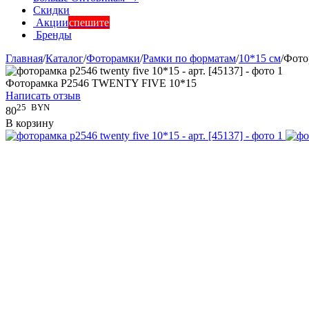
Скидки
Акции
спешите
Бренды
Главная
/
Каталог
/
Фоторамки
/
Рамки по форматам
/
10*15 см
/
Фото
Фоторамка P2546 TWENTY FIVE 10*15
Написать отзыв
25
BYN
80
В корзину