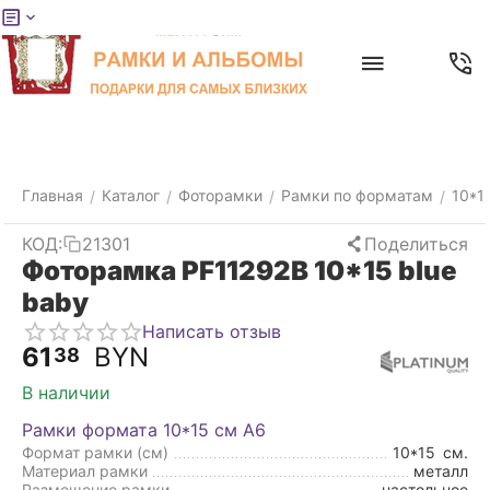
Меню
Главная
Найти
Отложенные
Контакты
Корзина
товары
Главная
Каталог
Фоторамки
Рамки по форматам
10*1
/
/
/
/
КОД:
21301
Поделиться
Фоторамка PF11292B 10*15 blue
baby
Написать отзыв
61
BYN
38
В наличии
Рамки формата 10*15 см А6
Формат рамки (см)
10*15
см.
Материал рамки
металл
Размещение рамки
настольное