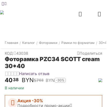
Меню
Главная
Найти
Отложенные
Контакты
Корзина
товары
Главная
Каталог
Фоторамки
Рамки по форматам
30*4
/
/
/
/
КОД:
43038
Поделиться
Фоторамка PZC34 SCOTT cream
30*40
Написать отзыв
40
BYN
38
57
BYN
68
-30%
В наличии
Акция -30%
Подробности промо-акции