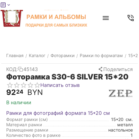
Меню
Главная
Найти
Отложенные
Контакты
Корзина
товары
Главная
Каталог
Фоторамки
Рамки по форматам
15*2
/
/
/
/
КОД:
45143
Поделиться
Фоторамка S30-6 SILVER 15*20
Написать отзыв
92
BYN
24
В наличии
Рамки для фотографий формата 15*20 см
Формат рамки (см)
15*20
см.
Материал рамки
металл
Размещение рамки
настольное
Количество фото в рамке
1