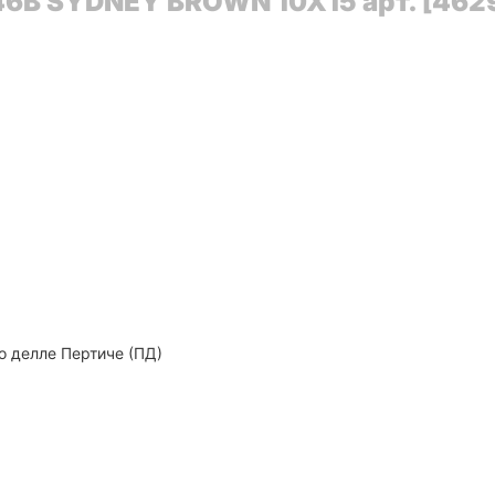
6B SYDNEY BROWN 10X15 арт. [4629
о делле Пертиче (ПД)