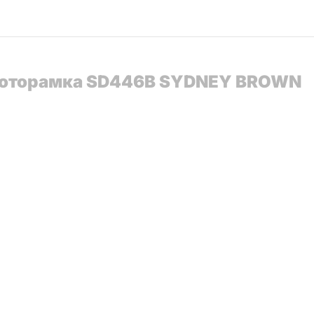
] Фоторамка SD446B SYDNEY BROWN