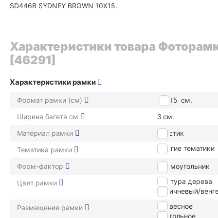
SD446B SYDNEY BROWN 10X15.
Характеристики товара Фоторам
[46291]
Характеристики рамки
Формат рамки (см)
10*15
см.
Ширина багета см
3
см.
Материал рамки
пластик
Другие тематики
Тематика рамки
Форм-фактор
Прямоугольник
Фактура дерева
Цвет рамки
Коричневый/венг
подвесное
Размещение рамки
настольное