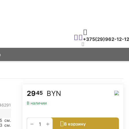
+375(29)962-12-1
ы
29
BYN
45
В наличии
46291
15
см.
+
−
В корзину
3
см.