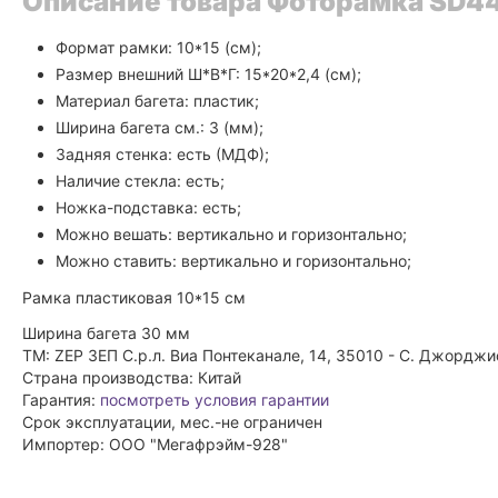
Описание товара Фоторамка SD44
Формат рамки: 10*15 (см);
Размер внешний Ш*В*Г: 15*20*2,4 (см);
Материал багета: пластик;
Ширина багета см.: 3 (мм);
Задняя стенка: есть (МДФ);
Наличие стекла: есть;
Ножка-подставка: есть;
Можно вешать: вертикально и горизонтально;
Можно ставить: вертикально и горизонтально;
Рамка пластиковая 10*15 см
Ширина багета 30 мм
ТМ: ZEP ЗЕП С.р.л. Виа Понтеканале, 14, 35010 - С. Джорджи
Страна производства: Китай
Гарантия:
посмотреть условия гарантии
Срок эксплуатации, мес.-не ограничен
Импортер: ООО "Мегафрэйм-928"