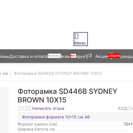
Меню
бомы
Доставка и оплата
Оптовикам
Скидки
Акции
Бренд
ПОЛЕЗНОЕ
ОПТ
СПЕШИТЕ
5 см
Фоторамка SD446B SYDNEY BROWN 10X15
/
Фоторамка SD446B SYDNEY
BROWN 10X15
Написать отзыв
КОД:
Фоторамки формата 10*15 см А6
Формат рамки (см)
10*
Ширина багета см