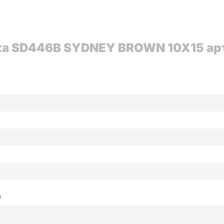
ка SD446B SYDNEY BROWN 10X15 арт
е