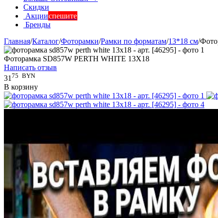
Скидки
Акции
спешите
Бренды
Главная
/
Каталог
/
Фоторамки
/
Рамки по форматам
/
13*18 см
/
Фото
Фоторамка SD857W PERTH WHITE 13X18
Написать отзыв
75
BYN
31
В корзину