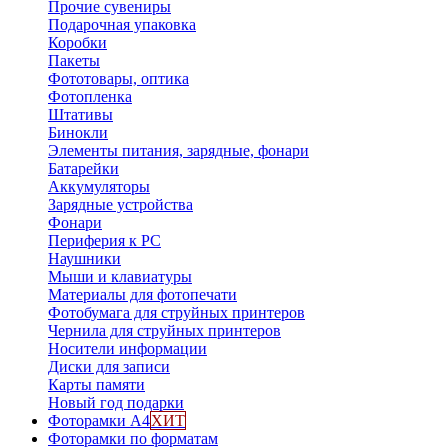
Прочие сувениры
Подарочная упаковка
Коробки
Пакеты
Фототовары, оптика
Фотопленка
Штативы
Бинокли
Элементы питания, зарядные, фонари
Батарейки
Аккумуляторы
Зарядные устройства
Фонари
Периферия к PC
Наушники
Мыши и клавиатуры
Материалы для фотопечати
Фотобумага для струйных принтеров
Чернила для струйных принтеров
Носители информации
Диски для записи
Карты памяти
Новый год подарки
Фоторамки А4
ХИТ
Фоторамки по форматам