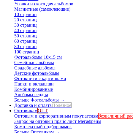
Уголки и скотч для альбомов
Магнитные (самоклеющие)
10 страниц
20 страниц
30 страниц
40 страниц
50 страниц
60 страниц
80 страниц
100 страниц
Фотоальбомы 10х15 см
Семейные альбомы
Свадебные альбомы
Детские фотоальбомы
Фотокниги с картинками
Папки и вкладыши
Комбинированные
Альбомы сердца
Больше Фотоальбомы
→
Доставка и оплата
Полезное
Оптовикам
ОПТ
Оптовым и корпоративным покупателям
безналичный рас
Запрос на оптовый прайс лист Мегафрэйм
Комплексный подбор рамок
Больше Оптовикам
→