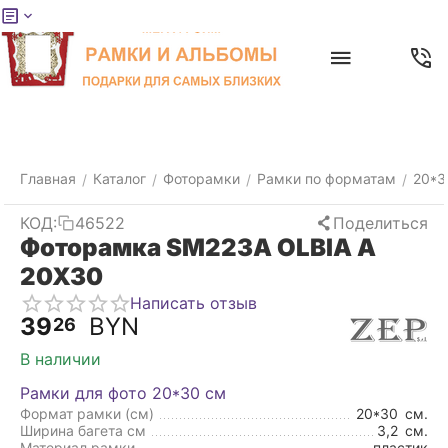
Меню
Главная
Найти
Отложенные
Контакты
Корзина
товары
Главная
Каталог
Фоторамки
Рамки по форматам
20*3
/
/
/
/
КОД:
46522
Поделиться
Фоторамка SM223A OLBIA A
20X30
Написать отзыв
39
BYN
26
В наличии
Рамки для фото 20*30 см
Формат рамки (см)
20*30
см.
Ширина багета см
3,2
см.
Материал рамки
пластик