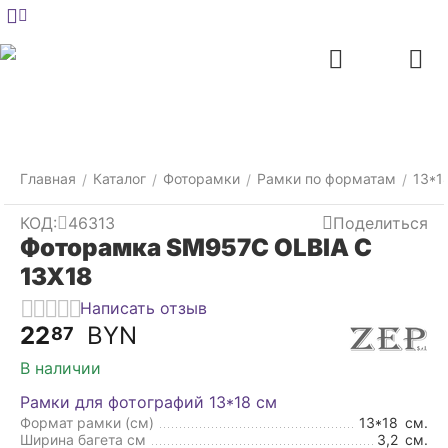
Меню
Главная
Найти
Отложенные
Контакты
Корзина
товары
Главная
Каталог
Фоторамки
Рамки по форматам
13*1
/
/
/
/
КОД:
46313
Поделиться
Фоторамка SM957C OLBIA C
13X18
Написать отзыв
22
BYN
87
В наличии
Рамки для фотографий 13*18 см
Формат рамки (см)
13*18
см.
Ширина багета см
3,2
см.