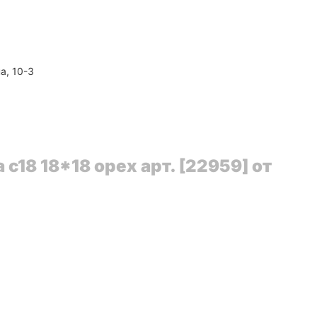
а, 10-3
c18 18*18 орех арт. [22959] от