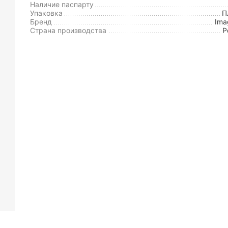
Наличие паспарту
Упаковка
П
Бренд
Ima
Страна производства
Р