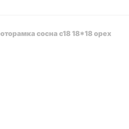
Фоторамка сосна c18 18*18 орех