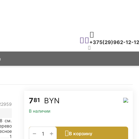
+375(29)962-12-1
ы
7
BYN
81
22959
В наличии
18
см.
ерево
есное
+
−
В корзину
1