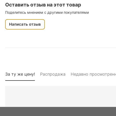
Оставить отзыв на этот товар
Поделитесь мнением с другими покупателями
Написать отзыв
За ту же цену!
Распродажа
Недавно просмотрен