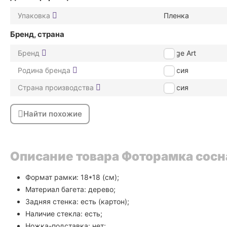
Упаковка
Пленка
Бренд, страна
Бренд
Image Art
Родина бренда
Россия
Страна производства
Россия
Найти похожие
Описание товара Фоторамка сосна 
Формат рамки: 18*18 (см);
Материал багета: дерево;
Задняя стенка: есть (картон);
Наличие стекла: есть;
Ножка-подставка: нет;