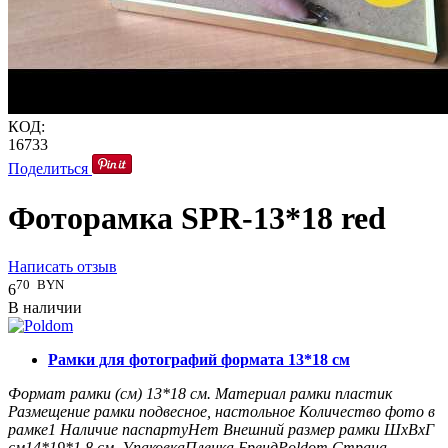
КОД:
16733
Поделиться
Фоторамка SPR-13*18 red
Написать отзыв
70
BYN
6
В наличии
Рамки для фотографий формата 13*18 см
Формат рамки (см)
13*18
см.
Материал рамки
пластик
Размещение рамки
подвесное, настольное
Количество фото в
рамке
1
Наличие паспарту
Нет
Внешний размер рамки ШxВxГ
см
14*19*1,8
см.
Упаковка
Пленка
Бренд
Poldom
Страна