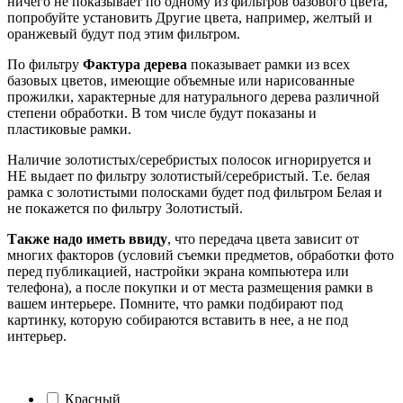
ничего не показывает по одному из фильтров базового цвета,
попробуйте установить Другие цвета, например, желтый и
оранжевый будут под этим фильтром.
По фильтру
Фактура дерева
показывает рамки из всех
базовых цветов, имеющие объемные или нарисованные
прожилки, характерные для натурального дерева различной
степени обработки. В том числе будут показаны и
пластиковые рамки.
Наличие золотистых/серебристых полосок игнорируется и
НЕ выдает по фильтру золотистый/серебристый. Т.е. белая
рамка с золотистыми полосками будет под фильтром Белая и
не покажется по фильтру Золотистый.
Также надо иметь ввиду
, что передача цвета зависит от
многих факторов (условий съемки предметов, обработки фото
перед публикацией, настройки экрана компьютера или
телефона), а после покупки и от места размещения рамки в
вашем интерьере. Помните, что рамки подбирают под
картинку, которую собираются вставить в нее, а не под
интерьер.
Красный