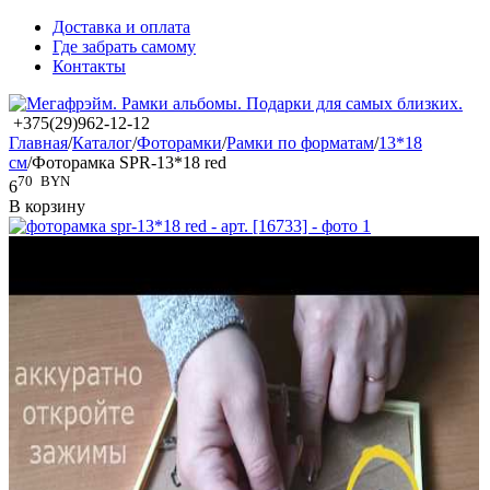
Доставка и оплата
Где забрать самому
Контакты
+375(29)962-12-12
Главная
/
Каталог
/
Фоторамки
/
Рамки по форматам
/
13*18
см
/
Фоторамка SPR-13*18 red
70
BYN
6
В корзину