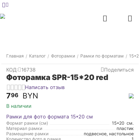
Меню
Главная
Найти
Отложенные
Контакты
Корзина
товары
Главная
Каталог
Фоторамки
Рамки по форматам
15*2
/
/
/
/
КОД:
16738
Поделиться
Фоторамка SPR-15*20 red
Написать отзыв
7
BYN
96
В наличии
Рамки для фото формата 15*20 см
Формат рамки (см)
15*20
см.
Материал рамки
пластик
Размещение рамки
подвесное, настольное
Количество фото в рамке
1