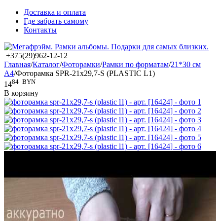
Доставка и оплата
Где забрать самому
Контакты
+375(29)962-12-12
Главная
/
Каталог
/
Фоторамки
/
Рамки по форматам
/
21*30 см
А4
/
Фоторамка SPR-21x29,7-S (PLASTIC L1)
84
BYN
14
В корзину