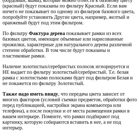
(бордовый, яшма), которые можно отнести к базовому цвету
(красный) будут показаны по фильтру Красный. Если вам
ничего не показывает по одному из фильтров базового цвета,
попробуйте установить Другие цвета, например, желтый и
оранжевый будут под этим фильтром.
По фильтру
Фактура дерева
показывает рамки из всех
базовых цветов, имеющие объемные или нарисованные
прожилки, характерные для натурального дерева различной
степени обработки. В том числе будут показаны и
пластиковые рамки.
Наличие золотистых/серебристых полосок игнорируется и
НЕ выдает по фильтру золотистый/серебристый. Т.е. белая
рамка с золотистыми полосками будет под фильтром Белая и
не покажется по фильтру Золотистый.
Также надо иметь ввиду
, что передача цвета зависит от
многих факторов (условий съемки предметов, обработки фото
перед публикацией, настройки экрана компьютера или
телефона), а после покупки и от места размещения рамки в
вашем интерьере. Помните, что рамки подбирают под
картинку, которую собираются вставить в нее, а не под
интерьер.