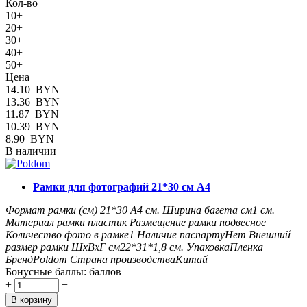
Кол-во
10+
20+
30+
40+
50+
Цена
14.10
BYN
13.36
BYN
11.87
BYN
10.39
BYN
8.90
BYN
В наличии
Рамки для фотографий 21*30 см А4
Формат рамки (см)
21*30 А4
см.
Ширина багета см
1
см.
Материал рамки
пластик
Размещение рамки
подвесное
Количество фото в рамке
1
Наличие паспарту
Нет
Внешний
размер рамки ШxВxГ см
22*31*1,8
см.
Упаковка
Пленка
Бренд
Poldom
Страна производства
Китай
Бонусные баллы:
баллов
+
−
В корзину