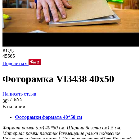
КОД:
45565
Поделиться
Фоторамка VI3438 40x50
Написать отзыв
67
BYN
38
В наличии
Фоторамки формата 40*50 см
Формат рамки (см)
40*50
см.
Ширина багета см
1.5
см.
Материал рамки
пластик
Размещение рамки
подвесное
Количество фото в рамке
1
Наличие паспарту
Нет
Внешний