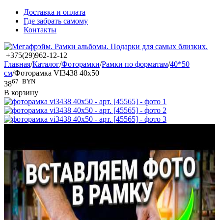
Доставка и оплата
Где забрать самому
Контакты
+375(29)962-12-12
Главная
/
Каталог
/
Фоторамки
/
Рамки по форматам
/
40*50
см
/
Фоторамка VI3438 40x50
67
BYN
38
В корзину