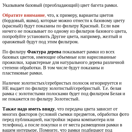
Указываем базовый (преобладающий) цвет багета рамки.
Обратите внимание
,
что, к примеру, варианты цветов
(бордовый, яшма), которые можно отнести к базовому цвету
(красный) будут показаны по фильтру Красный. Если вам
ничего не показывает по одному из фильтров базового цвета,
попробуйте установить Другие цвета, например, желтый и
оранжевый будут под этим фильтром.
По фильтру
Фактура дерева
показывает рамки из всех
базовых цветов, имеющие объемные или нарисованные
прожилки, характерные для натурального дерева различной
степени обработки. В том числе будут показаны и
пластиковые рамки.
Наличие золотистых/серебристых полосок игнорируется и
НЕ выдает по фильтру золотистый/серебристый. Т.е. белая
рамка с золотистыми полосками будет под фильтром Белая и
не покажется по фильтру Золотистый.
Также надо иметь ввиду
, что передача цвета зависит от
многих факторов (условий съемки предметов, обработки фото
перед публикацией, настройки экрана компьютера или
телефона), а после покупки и от места размещения рамки в
вашем интерьере. Помните, что рамки подбирают под