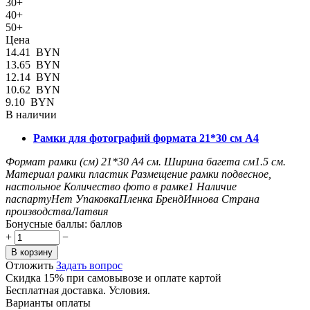
30+
40+
50+
Цена
14.41
BYN
13.65
BYN
12.14
BYN
10.62
BYN
9.10
BYN
В наличии
Рамки для фотографий формата 21*30 см А4
Формат рамки (см)
21*30 А4
см.
Ширина багета см
1.5
см.
Материал рамки
пластик
Размещение рамки
подвесное,
настольное
Количество фото в рамке
1
Наличие
паспарту
Нет
Упаковка
Пленка
Бренд
Иннова
Страна
производства
Латвия
Бонусные баллы:
баллов
+
−
В корзину
Отложить
Задать вопрос
Скидка 15% при самовывозе и оплате картой
Бесплатная доставка. Условия.
Варианты оплаты