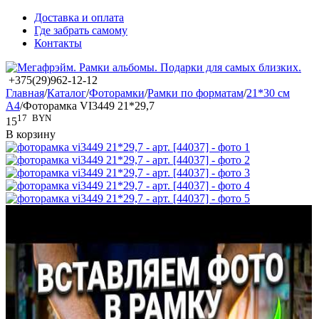
Доставка и оплата
Где забрать самому
Контакты
+375(29)962-12-12
Главная
/
Каталог
/
Фоторамки
/
Рамки по форматам
/
21*30 см
А4
/
Фоторамка VI3449 21*29,7
17
BYN
15
В корзину