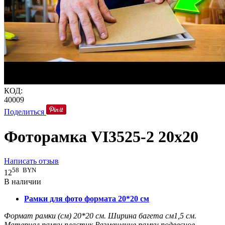
КОД:
40009
Поделиться
Фоторамка VI3525-2 20x20
Написать отзыв
58
BYN
12
В наличии
Рамки для фото формата 20*20 см
Формат рамки (см)
20*20
см.
Ширина багета см
1,5
см.
Материал рамки
пластик
Размещение рамки
подвесное,