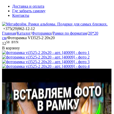
Доставка и оплата
Где забрать самому
Контакты
+375(29)962-12-12
Главная
/
Каталог
/
Фоторамки
/
Рамки по форматам
/
20*20
см
/
Фоторамка VI3525-2 20x20
58
BYN
12
В корзину