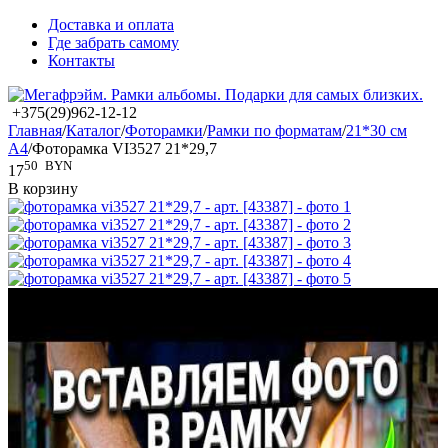
Доставка и оплата
Где забрать самому
Контакты
+375(29)962-12-12
Главная
/
Каталог
/
Фоторамки
/
Рамки по форматам
/
21*30 см
А4
/
Фоторамка VI3527 21*29,7
50
BYN
17
В корзину