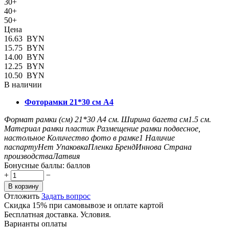
30+
40+
50+
Цена
16.63
BYN
15.75
BYN
14.00
BYN
12.25
BYN
10.50
BYN
В наличии
Фоторамки 21*30 см А4
Формат рамки (см)
21*30 А4
см.
Ширина багета см
1.5
см.
Материал рамки
пластик
Размещение рамки
подвесное,
настольное
Количество фото в рамке
1
Наличие
паспарту
Нет
Упаковка
Пленка
Бренд
Иннова
Страна
производства
Латвия
Бонусные баллы:
баллов
+
−
В корзину
Отложить
Задать вопрос
Скидка 15% при самовывозе и оплате картой
Бесплатная доставка. Условия.
Варианты оплаты