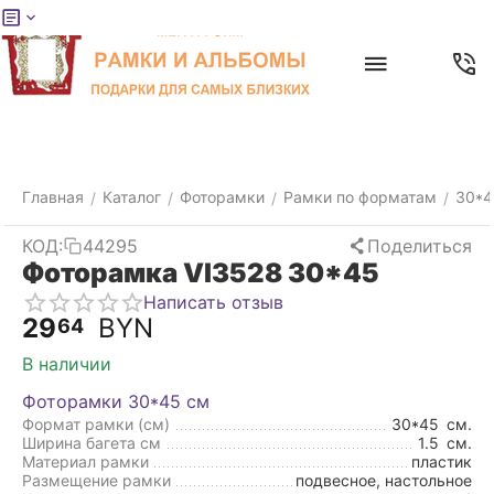
Меню
Главная
Найти
Отложенные
Контакты
Корзина
товары
Главная
Каталог
Фоторамки
Рамки по форматам
30*4
/
/
/
/
КОД:
44295
Поделиться
Фоторамка VI3528 30*45
Написать отзыв
29
BYN
64
В наличии
Фоторамки 30*45 см
Формат рамки (см)
30*45
см.
Ширина багета см
1.5
см.
Материал рамки
пластик
Размещение рамки
подвесное, настольное