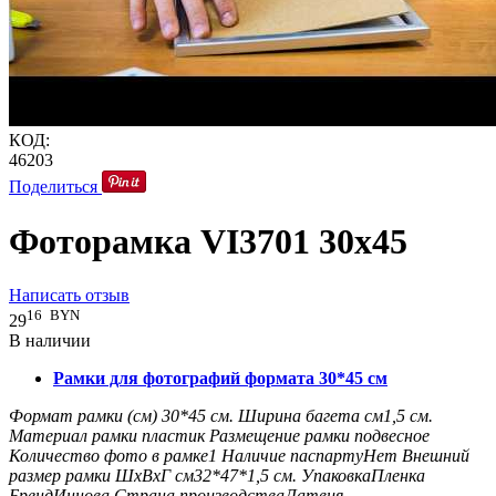
КОД:
46203
Поделиться
Фоторамка VI3701 30x45
Написать отзыв
16
BYN
29
В наличии
Рамки для фотографий формата 30*45 см
Формат рамки (см)
30*45
см.
Ширина багета см
1,5
см.
Материал рамки
пластик
Размещение рамки
подвесное
Количество фото в рамке
1
Наличие паспарту
Нет
Внешний
размер рамки ШxВxГ см
32*47*1,5
см.
Упаковка
Пленка
Бренд
Иннова
Страна производства
Латвия