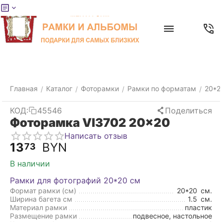
Меню
Главная
Найти
Отложенные
Контакты
Корзина
товары
Главная
Каталог
Фоторамки
Рамки по форматам
20*2
/
/
/
/
КОД:
45546
Поделиться
Фоторамка VI3702 20x20
Написать отзыв
13
BYN
73
В наличии
Рамки для фотографий 20*20 см
Формат рамки (см)
20*20
см.
Ширина багета см
1.5
см.
Материал рамки
пластик
Размещение рамки
подвесное, настольное