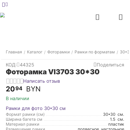
Меню
Главная
Найти
Отложенные
Контакты
Корзина
товары
Главная
Каталог
Фоторамки
Рамки по форматам
30*3
/
/
/
/
КОД:
44325
Поделиться
Фоторамка VI3703 30*30
Написать отзыв
20
BYN
94
В наличии
Рамки для фото 30*30 см
Формат рамки (см)
30*30
см.
Ширина багета см
1.5
см.
Материал рамки
пластик
Размещение рамки
подвесное, настольное