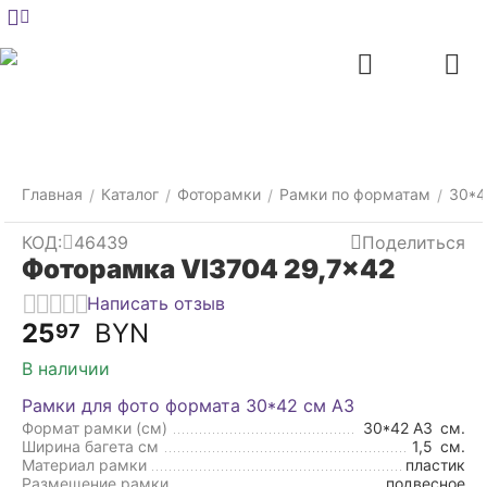
Меню
Главная
Найти
Отложенные
Контакты
Корзина
товары
Главная
Каталог
Фоторамки
Рамки по форматам
30*4
/
/
/
/
КОД:
46439
Поделиться
Фоторамка VI3704 29,7x42
Написать отзыв
25
BYN
97
В наличии
Рамки для фото формата 30*42 см А3
Формат рамки (см)
30*42 А3
см.
Ширина багета см
1,5
см.
Материал рамки
пластик
Размещение рамки
подвесное