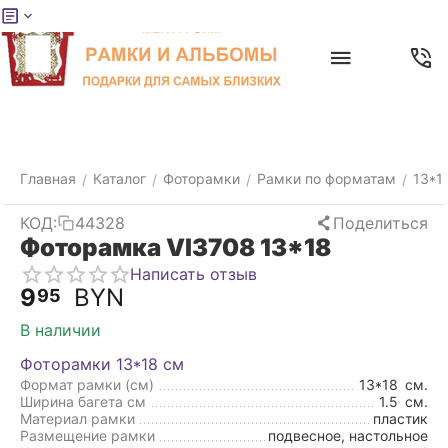
Меню
Главная
Найти
Отложенные
Контакты
Корзина
товары
Главная
Каталог
Фоторамки
Рамки по форматам
13*1
/
/
/
/
КОД:
44328
Поделиться
Фоторамка VI3708 13*18
Написать отзыв
9
BYN
95
В наличии
Фоторамки 13*18 см
Формат рамки (см)
13*18
см.
Ширина багета см
1.5
см.
Материал рамки
пластик
Размещение рамки
подвесное, настольное