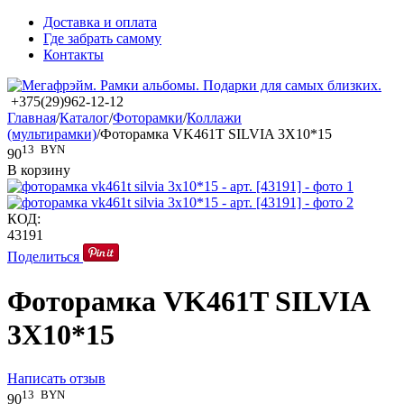
Доставка и оплата
Где забрать самому
Контакты
+375(29)962-12-12
Главная
/
Каталог
/
Фоторамки
/
Коллажи
(мультирамки)
/
Фоторамка VK461T SILVIA 3X10*15
13
BYN
90
В корзину
КОД:
43191
Поделиться
Фоторамка VK461T SILVIA
3X10*15
Написать отзыв
13
BYN
90