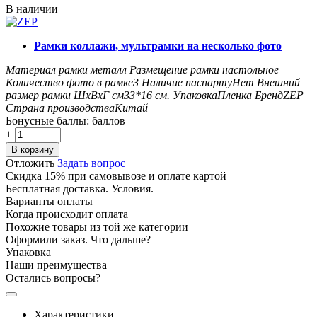
В наличии
Рамки коллажи, мультрамки на несколько фото
Материал рамки
металл
Размещение рамки
настольное
Количество фото в рамке
3
Наличие паспарту
Нет
Внешний
размер рамки ШxВxГ см
33*16
см.
Упаковка
Пленка
Бренд
ZEP
Страна производства
Китай
Бонусные баллы:
баллов
+
−
В корзину
Отложить
Задать вопрос
Скидка 15% при самовывозе и оплате картой
Бесплатная доставка. Условия.
Варианты оплаты
Когда происходит оплата
Похожие товары из той же категории
Оформили заказ. Что дальше?
Упаковка
Наши преимущества
Остались вопросы?
Характеристики