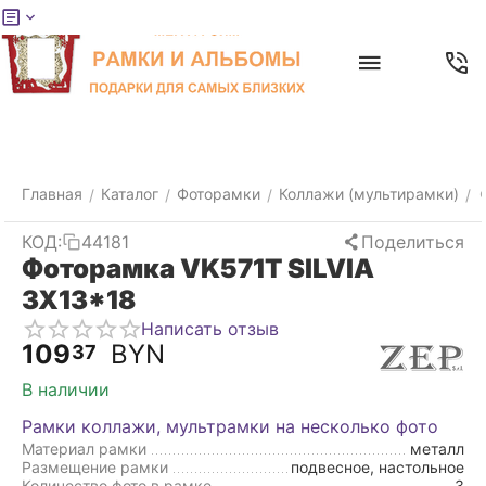
Меню
Главная
Найти
Отложенные
Контакты
Корзина
товары
Главная
Каталог
Фоторамки
Коллажи (мультирамки)
/
/
/
/
КОД:
44181
Поделиться
Фоторамка VK571T SILVIA
3X13*18
Написать отзыв
109
BYN
37
В наличии
Рамки коллажи, мультрамки на несколько фото
Материал рамки
металл
Размещение рамки
подвесное, настольное
Количество фото в рамке
3