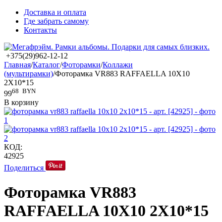
Доставка и оплата
Где забрать самому
Контакты
+375(29)962-12-12
Главная
/
Каталог
/
Фоторамки
/
Коллажи
(мультирамки)
/
Фоторамка VR883 RAFFAELLA 10X10
2X10*15
68
BYN
99
В корзину
КОД:
42925
Поделиться
Фоторамка VR883
RAFFAELLA 10X10 2X10*15