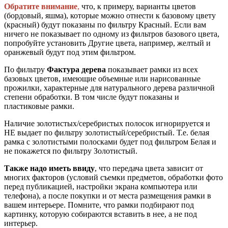
Обратите внимание
,
что, к примеру, варианты цветов
(бордовый, яшма), которые можно отнести к базовому цвету
(красный) будут показаны по фильтру Красный. Если вам
ничего не показывает по одному из фильтров базового цвета,
попробуйте установить Другие цвета, например, желтый и
оранжевый будут под этим фильтром.
По фильтру
Фактура дерева
показывает рамки из всех
базовых цветов, имеющие объемные или нарисованные
прожилки, характерные для натурального дерева различной
степени обработки. В том числе будут показаны и
пластиковые рамки.
Наличие золотистых/серебристых полосок игнорируется и
НЕ выдает по фильтру золотистый/серебристый. Т.е. белая
рамка с золотистыми полосками будет под фильтром Белая и
не покажется по фильтру Золотистый.
Также надо иметь ввиду
, что передача цвета зависит от
многих факторов (условий съемки предметов, обработки фото
перед публикацией, настройки экрана компьютера или
телефона), а после покупки и от места размещения рамки в
вашем интерьере. Помните, что рамки подбирают под
картинку, которую собираются вставить в нее, а не под
интерьер.