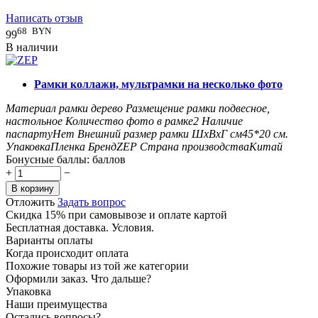
Написать отзыв
68
BYN
99
В наличии
Рамки коллажи, мультрамки на несколько фото
Материал рамки
дерево
Размещение рамки
подвесное,
настольное
Количество фото в рамке
2
Наличие
паспарту
Нет
Внешний размер рамки ШxВxГ см
45*20
см.
Упаковка
Пленка
Бренд
ZEP
Страна производства
Китай
Бонусные баллы:
баллов
+
−
В корзину
Отложить
Задать вопрос
Скидка 15% при самовывозе и оплате картой
Бесплатная доставка. Условия.
Варианты оплаты
Когда происходит оплата
Похожие товары из той же категории
Оформили заказ. Что дальше?
Упаковка
Наши преимущества
Остались вопросы?