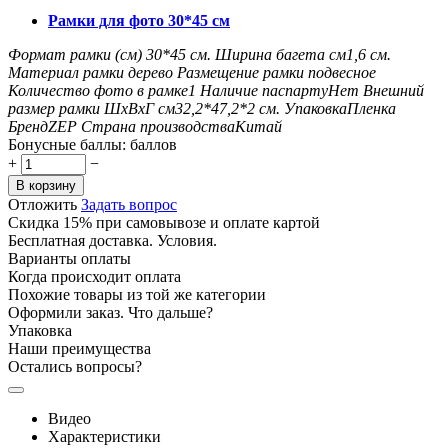
Рамки для фото 30*45 см
Формат рамки (см)
30*45
см.
Ширина багета см
1,6
см.
Материал рамки
дерево
Размещение рамки
подвесное
Количество фото в рамке
1
Наличие паспарту
Нет
Внешний
размер рамки ШxВxГ см
32,2*47,2*2
см.
Упаковка
Пленка
Бренд
ZEP
Страна производства
Китай
Бонусные баллы:
баллов
+
−
В корзину
Отложить
Задать вопрос
Скидка 15% при самовывозе и оплате картой
Бесплатная доставка. Условия.
Варианты оплаты
Когда происходит оплата
Похожие товары из той же категории
Оформили заказ. Что дальше?
Упаковка
Наши преимущества
Остались вопросы?
Видео
Характеристики