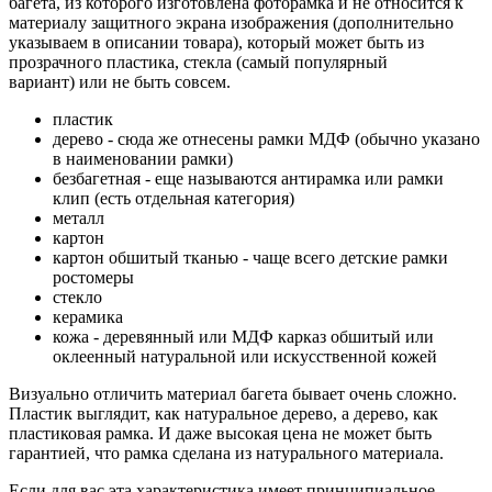
багета, из которого изготовлена фоторамка и не относится к
материалу защитного экрана изображения (дополнительно
указываем в описании товара), который может быть из
прозрачного пластика, стекла (самый популярный
вариант) или не быть совсем.
пластик
дерево - сюда же отнесены рамки МДФ (обычно указано
в наименовании рамки)
безбагетная - еще называются антирамка или рамки
клип (есть отдельная категория)
металл
картон
картон обшитый тканью - чаще всего детские рамки
ростомеры
стекло
керамика
кожа - деревянный или МДФ карказ обшитый или
оклеенный натуральной или искусственной кожей
Визуально отличить материал багета бывает очень сложно.
Пластик выглядит, как натуральное дерево, а дерево, как
пластиковая рамка. И даже высокая цена не может быть
гарантией, что рамка сделана из натурального материала.
Если для вас эта характеристика имеет принципиальное