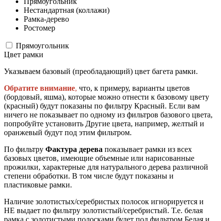
Прямоугольник
Нестандартная (коллажи)
Рамка-дерево
Ростомер
Прямоугольник
Цвет рамки
Указываем базовый (преобладающий) цвет багета рамки.
Обратите внимание
,
что, к примеру, варианты цветов
(бордовый, яшма), которые можно отнести к базовому цвету
(красный) будут показаны по фильтру Красный. Если вам
ничего не показывает по одному из фильтров базового цвета,
попробуйте установить Другие цвета, например, желтый и
оранжевый будут под этим фильтром.
По фильтру
Фактура дерева
показывает рамки из всех
базовых цветов, имеющие объемные или нарисованные
прожилки, характерные для натурального дерева различной
степени обработки. В том числе будут показаны и
пластиковые рамки.
Наличие золотистых/серебристых полосок игнорируется и
НЕ выдает по фильтру золотистый/серебристый. Т.е. белая
рамка с золотистыми полосками будет под фильтром Белая и