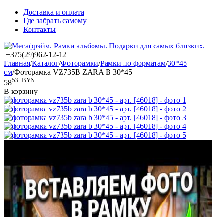
Доставка и оплата
Где забрать самому
Контакты
+375(29)962-12-12
Главная
/
Каталог
/
Фоторамки
/
Рамки по форматам
/
30*45
см
/
Фоторамка VZ735B ZARA B 30*45
53
BYN
58
В корзину