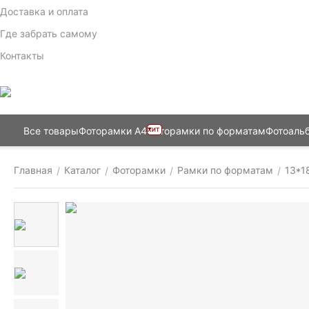
Доставка и оплата
Где забрать самому
Контакты
Все товары
Фоторамки А4
Фоторамки по форматам
Фотоаль
ХИТ
Главная
Каталог
Фоторамки
Рамки по форматам
13*1
/
/
/
/