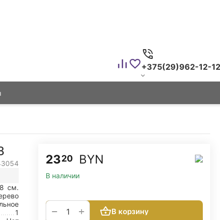
+375(29)962-12-1
ы
8
23
BYN
20
43054
В наличии
18
см.
ерево
льное
+
−
В корзину
1