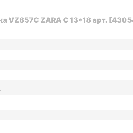
а VZ857C ZARA C 13*18 арт. [4305
е