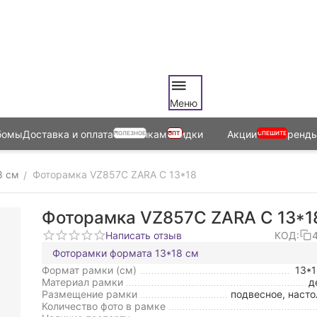
Меню
бомы
Доставка и оплата
Оптовикам
Скидки
Акции
Бренд
ПОЛЕЗНОЕ
ОПТ
СПЕШИТЕ
8 см
Фоторамка VZ857C ZARA C 13*18
/
Фоторамка VZ857C ZARA C 13*1
Написать отзыв
КОД:
Фоторамки формата 13*18 см
Формат рамки (см)
13*
Материал рамки
д
Размещение рамки
подвесное, насто
Количество фото в рамке