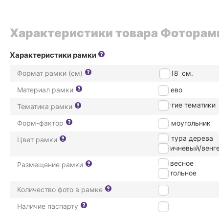
Характеристики товара Фоторамк
Характеристики рамки
Формат рамки (см)
13*18
см.
Материал рамки
дерево
Другие тематики
Тематика рамки
Форм-фактор
Прямоугольник
Фактура дерева
Цвет рамки
Коричневый/венг
подвесное
Размещение рамки
настольное
Количество фото в рамке
1
Наличие паспарту
Нет