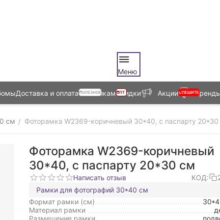
Меню
бомы
Доставка и оплата
Оптовикам
Скидки
Акции
Бренд
ПОЛЕЗНОЕ
ОПТ
СПЕШИТЕ
0 см
Фоторамка W2369-коричневый 30*40, с паспарту 20*30
/
Фоторамка W2369-коричневый
30*40, с паспарту 20*30 см
Написать отзыв
КОД:
Рамки для фотографий 30*40 см
Формат рамки (см)
30*
Материал рамки
д
Размещение рамки
подв