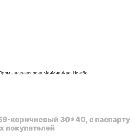
, Промышленная зона МаиМианКао, Нингбо.
69-коричневый 30*40, с паспарту
ых покупателей