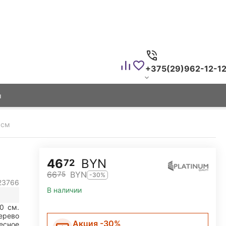
+375(29)962-12-1
ы
 см
46
BYN
72
66
BYN
75
-30%
23766
В наличии
40
см.
ерево
Акция -30%
есное