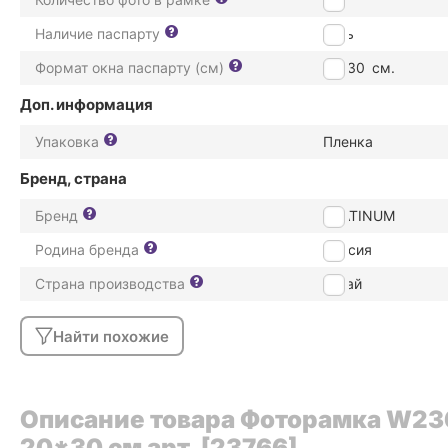
Наличие паспарту
Есть
Формат окна паспарту (см)
20*30
см.
Доп. информация
Упаковка
Пленка
Бренд, страна
Бренд
PLATINUM
Родина бренда
Россия
Страна производства
Китай
Найти похожие
Описание товара Фоторамка W23
20*30 см арт. [23766]