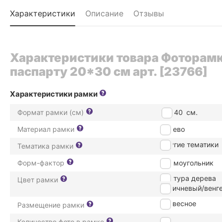
Характеристики
Описание
Отзывы
Характеристики товара Фоторам
паспарту 20*30 см арт. [23766]
Характеристики рамки
Формат рамки (см)
30*40
см.
Материал рамки
дерево
Другие тематики
Тематика рамки
Форм-фактор
Прямоугольник
Фактура дерева
Цвет рамки
Коричневый/венг
подвесное
Размещение рамки
Количество фото в рамке
1