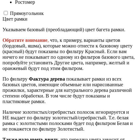
Ростомер
Прямоугольник
Цвет рамки
Указываем базовый (преобладающий) цвет багета рамки.
Обратите внимание
,
что, к примеру, варианты цветов
(бордовый, яшма), которые можно отнести к базовому цвету
(красный) будут показаны по фильтру Красный. Если вам
ничего не показывает по одному из фильтров базового цвета,
попробуйте установить Другие цвета, например, желтый и
оранжевый будут под этим фильтром.
По фильтру
Фактура дерева
показывает рамки из всех
базовых цветов, имеющие объемные или нарисованные
прожилки, характерные для натурального дерева различной
степени обработки. В том числе будут показаны и
пластиковые рамки.
Наличие золотистых/серебристых полосок игнорируется и
НЕ выдает по фильтру золотистый/серебристый. Т.е. белая
рамка с золотистыми полосками будет под фильтром Белая и
не покажется по фильтру Золотистый.
Также надо иметь ввиду
, что передача цвета зависит от