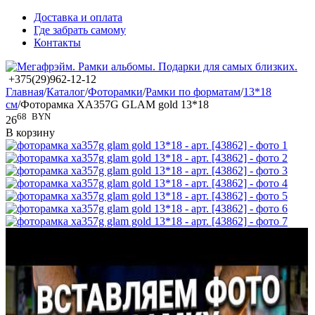
Доставка и оплата
Где забрать самому
Контакты
+375(29)962-12-12
Главная
/
Каталог
/
Фоторамки
/
Рамки по форматам
/
13*18
см
/
Фоторамка XA357G GLAM gold 13*18
68
BYN
26
В корзину