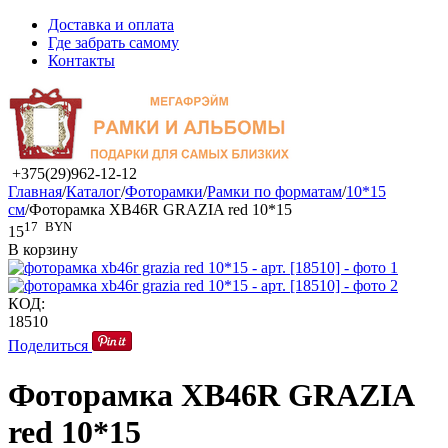
Доставка и оплата
Где забрать самому
Контакты
+375(29)962-12-12
Главная
/
Каталог
/
Фоторамки
/
Рамки по форматам
/
10*15
см
/
Фоторамка XB46R GRAZIA red 10*15
17
BYN
15
В корзину
КОД:
18510
Поделиться
Фоторамка XB46R GRAZIA
red 10*15