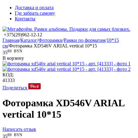
Доставка и оплата
Где забрать самому
Контакты
+375(29)962-12-12
Главная
/
Каталог
/
Фоторамки
/
Рамки по форматам
/
10*15
см
/
Фоторамка XD546V ARIAL vertical 10*15
89
BYN
35
В корзину
КОД:
41333
Поделиться
Фоторамка XD546V ARIAL
vertical 10*15
Написать отзыв
89
BYN
35