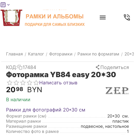
Меню
Главная
Найти
Отложенные
Контакты
Корзина
товары
Главная
Каталог
Фоторамки
Рамки по форматам
20*3
/
/
/
/
КОД:
17484
Поделиться
Фоторамка YB84 easy 20*30
Написать отзыв
20
BYN
98
В наличии
Рамки для фотографий 20*30 см
Формат рамки (см)
20*30
см.
Материал рамки
пластик
Размещение рамки
подвесное, настольное
Количество фото в рамке
1