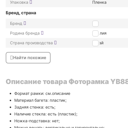
Упаковка
Пленка
Бренд, страна
Бренд
ZEP
Родина бренда
Италия
Страна производства
Китай
Найти похожие
Описание товара Фоторамка YB88 
Формат рамки: см.описание
Материал багета: пластик;
Задняя стенка: есть;
Наличие стекла: есть (пластик);
Ножка-подставка: нет;
Можно вешать: вертикально и горизонтально;