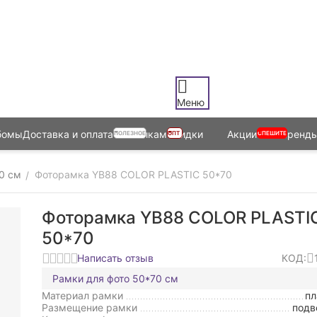
Меню
бомы
Доставка и оплата
Оптовикам
Скидки
Акции
Бренд
ПОЛЕЗНОЕ
ОПТ
СПЕШИТЕ
0 см
Фоторамка YB88 COLOR PLASTIC 50*70
/
Фоторамка YB88 COLOR PLASTI
50*70
Написать отзыв
КОД:
Рамки для фото 50*70 см
Материал рамки
пл
Размещение рамки
подв