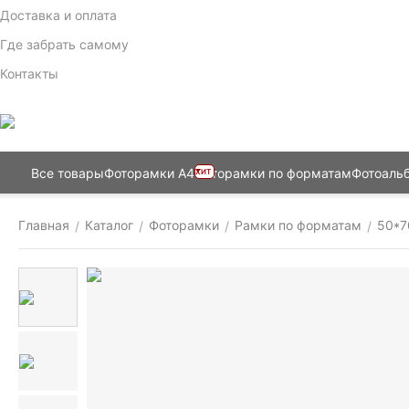
Доставка и оплата
Где забрать самому
Контакты
Все товары
Фоторамки А4
Фоторамки по форматам
Фотоаль
ХИТ
Главная
Каталог
Фоторамки
Рамки по форматам
50*7
/
/
/
/