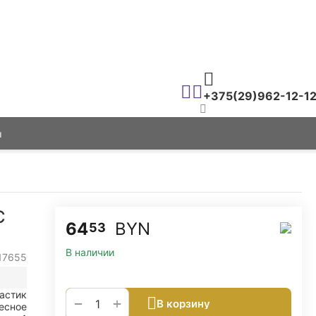
+375(29)962-12-1
ы
C
64
BYN
53
В наличии
17655
астик
+
−
В корзину
есное